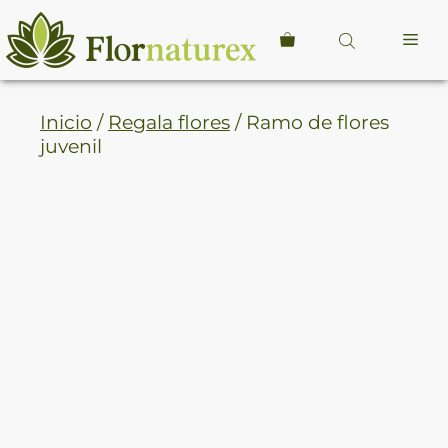
Saltar
al
Me
contenido
Inicio
/
Regala flores
/ Ramo de flores
juvenil