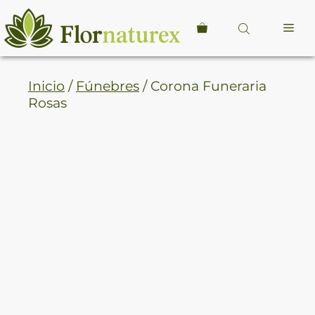
Saltar
al
Me
contenido
Inicio
/
Fúnebres
/ Corona Funeraria
Rosas